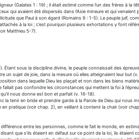
igneur (Galates 1 : 19) ; il était estimé comme l’un des frères à la tê
ux qui avaient été dispersés dans l’Asie mineure et qui venaient pou
citude que Paul à son égard (Romains 9 : 1-5). Le peuple juif, comme
tachés à la loi ; c’est pourquoi plusieurs exhortations y font réfé
oir Matthieu 5-7).
. Étant sous la discipline divine, le peuple connaissait des épreuves.
re un sujet de joie, dans la mesure où elles atteignaient leur but (
 position dans laquelle Dieu les plaçait et non dans les biens matérie
 fallait pas confondre les circonstances qui mettent la foi à l’épreu
e qu’il nous donne est bon et parfait (v. 16-18).
c la tenir en bride et prendre garde à la Parole de Dieu qui nous
en pratique (voir chap. 2), en veillant à contenir la chair (voir cha
 différence entre les personnes, comme le fait le monde, en estiman
r disant que s’ils étaient en défaut sur ce point de la loi, ils étaient