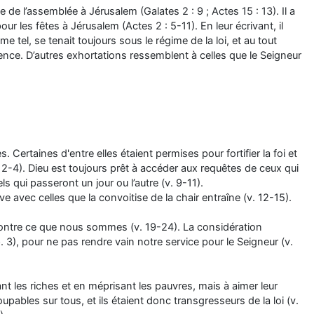
te de l’assemblée à Jérusalem (Galates 2 : 9 ; Actes 15 : 13). Il a
r les fêtes à Jérusalem (Actes 2 : 5-11). En leur écrivant, il
 tel, se tenait toujours sous le régime de la loi, et au tout
rence. D’autres exhortations ressemblent à celles que le Seigneur
 Certaines d'entre elles étaient permises pour fortifier la foi et
v. 2-4). Dieu est toujours prêt à accéder aux requêtes de ceux qui
ls qui passeront un jour ou l’autre (v. 9-11).
ve avec celles que la convoitise de la chair entraîne (v. 12-15).
 montre ce que nous sommes (v. 19-24). La considération
p. 3), pour ne pas rendre vain notre service pour le Seigneur (v.
t les riches et en méprisant les pauvres, mais à aimer leur
 coupables sur tous, et ils étaient donc transgresseurs de la loi (v.