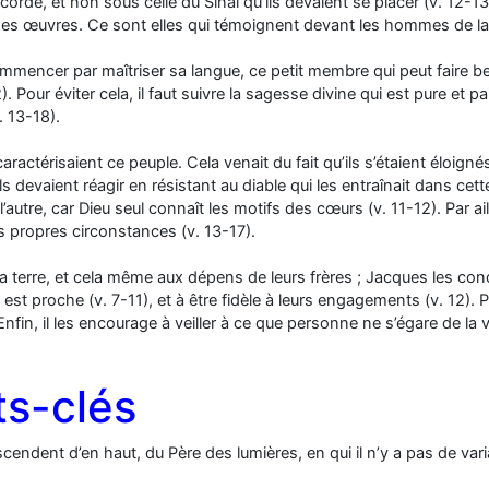
icorde, et non sous celle du Sinaï qu’ils devaient se placer (v. 12-13
es œuvres. Ce sont elles qui témoignent devant les hommes de la ré
 commencer par maîtriser sa langue, ce petit membre qui peut faire 
our éviter cela, il faut suivre la sagesse divine qui est pure et pa
. 13-18).
 caractérisaient ce peuple. Cela venait du fait qu’ils s’étaient élo
s devaient réagir en résistant au diable qui les entraînait dans cette 
n l’autre, car Dieu seul connaît les motifs des cœurs (v. 11-12). Par
rs propres circonstances (v. 13-17).
a terre, et cela même aux dépens de leurs frères ; Jacques les con
st proche (v. 7-11), et à être fidèle à leurs engagements (v. 12). P
nfin, il les encourage à veiller à ce que personne ne s’égare de la v
s-clés
scendent d’en haut, du Père des lumières, en qui il n’y a pas de v