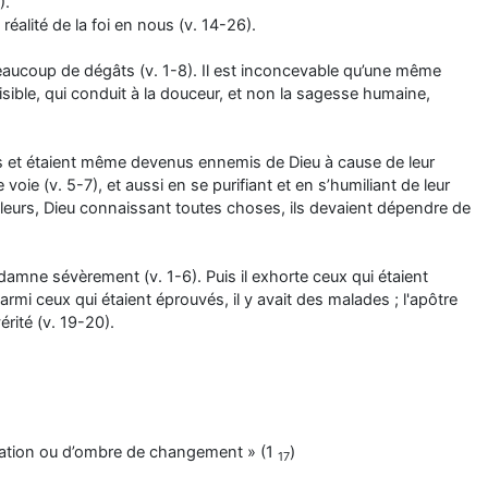
).
alité de la foi en nous (v. 14-26).
beaucoup de dégâts (v. 1-8). Il est inconcevable qu’une même
isible, qui conduit à la douceur, et non la sagesse humaine,
ignés et étaient même devenus ennemis de Dieu à cause de leur
voie (v. 5-7), et aussi en se purifiant et en s’humiliant de leur
 ailleurs, Dieu connaissant toutes choses, ils devaient dépendre de
damne sévèrement (v. 1-6). Puis il exhorte ceux qui étaient
armi ceux qui étaient éprouvés, il y avait des malades ; l'apôtre
érité (v. 19-20).
ariation ou d’ombre de changement » (1
)
17