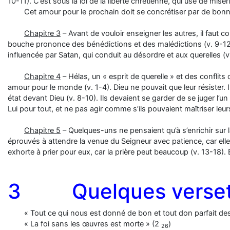
10-11). C’est sous la loi de la liberté chrétienne, qui use de misér
Cet amour pour le prochain doit se concrétiser par de bonn
Chapitre 3
– Avant de vouloir enseigner les autres, il faut
bouche prononce des bénédictions et des malédictions (v. 9-12). P
influencée par Satan, qui conduit au désordre et aux querelles (v
Chapitre 4
– Hélas, un « esprit de querelle » et des conflits
amour pour le monde (v. 1-4). Dieu ne pouvait que leur résister. Il
état devant Dieu (v. 8-10). Ils devaient se garder de se juger l’u
Lui pour tout, et ne pas agir comme s’ils pouvaient maîtriser leu
Chapitre 5
– Quelques-uns ne pensaient qu’à s’enrichir sur l
éprouvés à attendre la venue du Seigneur avec patience, car elle e
exhorte à prier pour eux, car la prière peut beaucoup (v. 13-18). E
3 Quelques verset
« Tout ce qui nous est donné de bon et tout don parfait de
« La foi sans les œuvres est morte » (2
)
26