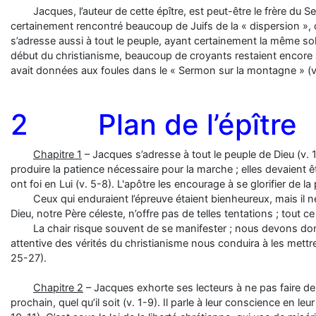
Jacques, l’auteur de cette épître, est peut-être le frère du Se
certainement rencontré beaucoup de Juifs de la « dispersion », ce
s’adresse aussi à tout le peuple, ayant certainement la même solli
début du christianisme, beaucoup de croyants restaient encore at
avait données aux foules dans le « Sermon sur la montagne » (v
2 Plan de l’épître
Chapitre 1
– Jacques s’adresse à tout le peuple de Dieu (v. 1)
produire la patience nécessaire pour la marche ; elles devaient êt
ont foi en Lui (v. 5-8). L'apôtre les encourage à se glorifier de la
Ceux qui enduraient l’épreuve étaient bienheureux, mais il ne
Dieu, notre Père céleste, n’offre pas de telles tentations ; tout c
La chair risque souvent de se manifester ; nous devons don
attentive des vérités du christianisme nous conduira à les mettre 
25-27).
Chapitre 2
– Jacques exhorte ses lecteurs à ne pas faire de
prochain, quel qu’il soit (v. 1-9). Il parle à leur conscience en leu