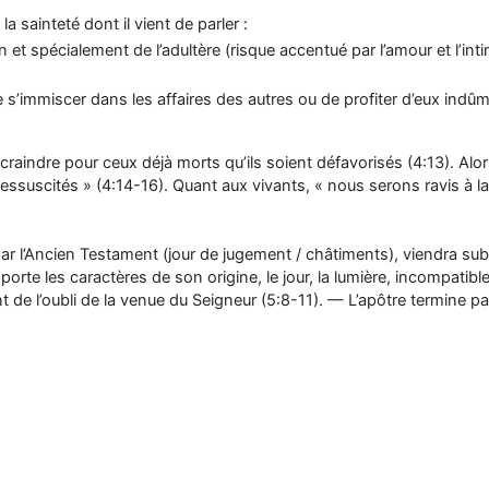
a sainteté dont il vient de parler :
spécialement de l’adultère (risque accentué par l’amour et l’intimi
’immiscer dans les affaires des autres ou de profiter d’eux indûm
 craindre pour ceux déjà morts qu’ils soient défavorisés (4:13). Alo
essuscités » (4:14-16). Quant aux vivants, « nous serons ravis à la 
u par l’Ancien Testament (jour de jugement / châtiments), viendra
porte les caractères de son origine, le jour, la lumière, incompatible 
t de l’oubli de la venue du Seigneur (5:8-11). — L’apôtre termine p