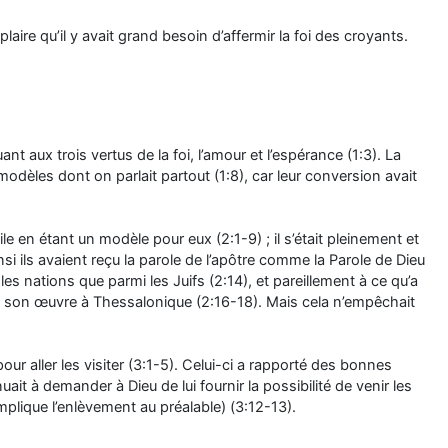
plaire qu’il y avait grand besoin d’affermir la foi des croyants.
t aux trois vertus de la foi, l’amour et l’espérance (1:3). La
modèles dont on parlait partout (1:8), car leur conversion avait
e en étant un modèle pour eux (2:1-9) ; il s’était pleinement et
si ils avaient reçu la parole de l’apôtre comme la Parole de Dieu
s nations que parmi les Juifs (2:14), et pareillement à ce qu’a
re son œuvre à Thessalonique (2:16-18). Mais cela n’empêchait
ur aller les visiter (3:1-5). Celui-ci a rapporté des bonnes
uait à demander à Dieu de lui fournir la possibilité de venir les
implique l’enlèvement au préalable) (3:12-13).