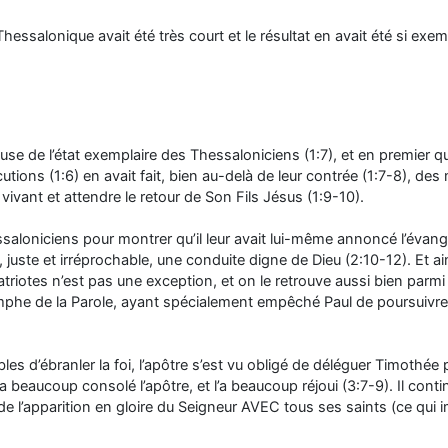
 Thessalonique avait été très court et le résultat en avait été si exem
se de l’état exemplaire des Thessaloniciens (1:7), et en premier quan
ions (1:6) en avait fait, bien au-delà de leur contrée (1:7-8), des 
u vivant et attendre le retour de Son Fils Jésus (1:9-10).
saloniciens pour montrer qu’il leur avait lui-même annoncé l’évangil
uste et irréprochable, une conduite digne de Dieu (2:10-12). Et ain
otes n’est pas une exception, et on le retrouve aussi bien parmi le
riomphe de la Parole, ayant spécialement empêché Paul de poursuiv
 d’ébranler la foi, l’apôtre s’est vu obligé de déléguer Timothée po
 beaucoup consolé l’apôtre, et l’a beaucoup réjoui (3:7-9). Il contin
e de l’apparition en gloire du Seigneur AVEC tous ses saints (ce qui 