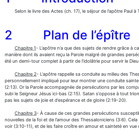
Selon le livre des Actes (ch. 17), le séjour de l’apôtre Paul à
2 Plan de l’épître
Chapitre 1
- L’apôtre n’a que des sujets de rendre grâce à cau
manière dont ils avaient reçu la Parole malgré de grandes persécut
été un demi-tour complet à partir de l’idolâtrie pour servir le Die
Chapitre 2
- L’apôtre rappelle sa conduite au milieu des Thes
personnellement impliqué pour leur montrer une conduite sainte, j
(2:13). Or la Parole accompagnée de persécutions par les compatri
subi le Seigneur Jésus ici-bas (2:15). Satan s’oppose à tout t
pas les sujets de joie et d’espérance et de gloire (2:19-20).
Chapitre 3
- À cause de ces grandes persécutions susceptibles
nouvelles de la foi et de l’amour des Thessaloniciens (3:6). Cela a
voir (3:10-11), et de les faire croître en amour et sainteté en vu